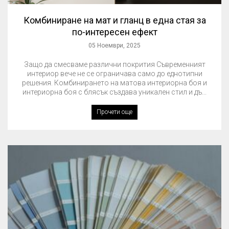
Комбиниране на мат и гланц в една стая за
по-интересен ефект
05 Ноември, 2025
Защо да смесваме различни покрития Съвременният
интериор вече не се ограничава само до еднотипни
решения. Комбинирането на матова интериорна боя и
интериорна боя с блясък създава уникален стил и дъ...
Прочети още