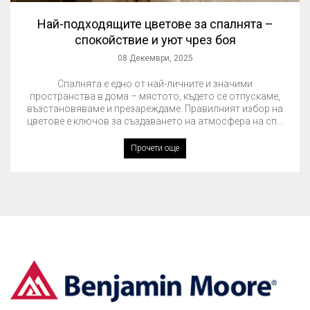
Най-подходящите цветове за спалнята –
спокойствие и уют чрез боя
08 Декември, 2025
Спалнята е едно от най-личните и значими
пространства в дома – мястото, където се отпускаме,
възстановяваме и презареждаме. Правилният избор на
цветове е ключов за създаването на атмосфера на сп...
Прочети още