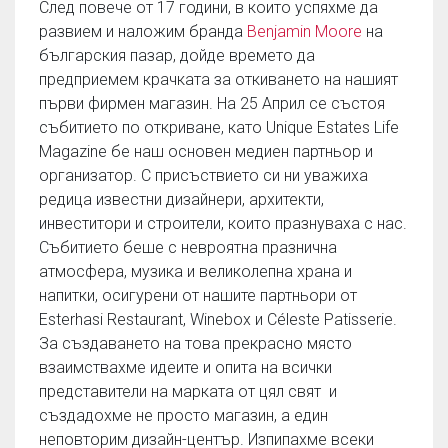
След повече от 17 години, в които успяхме да
развием и наложим бранда
Benjamin Moore
на
българския пазар, дойде времето да
предприемем крачката за откиването на нашият
първи фирмен магазин. На 25 Април се състоя
събитието по откриване, като Unique Estates Life
Magazine бе наш основен медиен партньор и
организатор. С присъствието си ни уважиха
редица известни дизайнери, архитекти,
инвеститори и строители, които празнуваха с нас.
Събитието беше с невроятна празнична
атмосфера, музика и великолепна храна и
напитки, осигурени от нашите партньори от
Esterhasi Restaurant, Winebox и Céleste Patisserie.
За създаването на това прекрасно място
взаимствахме идеите и опита на всички
представители на марката от цял свят и
създадохме не просто магазин, а един
неповторим дизайн-център. Изпипахме всеки