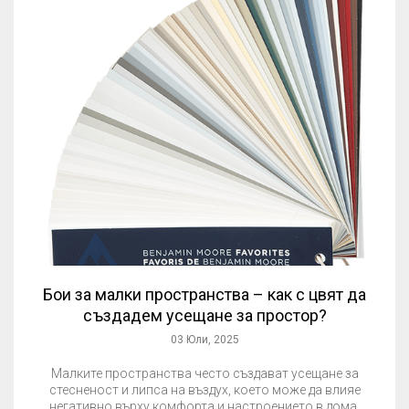
Бои за малки пространства – как с цвят да
създадем усещане за простор?
03 Юли, 2025
Малките пространства често създават усещане за
стесненост и липса на въздух, което може да влияе
негативно върху комфорта и настроението в дома.