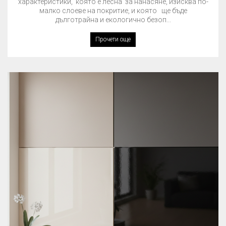
характеристики, която е лесна за нанасяне, изисква по-
малко слоеве на покритие, и която ще бъде
дълготрайна и екологично безоп...
Прочети още