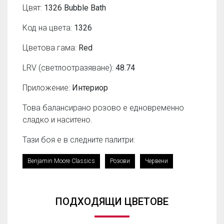
Цвят:
1326 Bubble Bath
Код на цвета:
1326
Цветова гама:
Red
LRV (светлоотразяване):
48.74
Приложение:
Интериор
Това балансирано розово е едновременно
сладко и наситено.
Тази боя е в следните палитри:
Benjamin Moore Classics
Розови
Червени
ПОДХОДЯЩИ ЦВЕТОВЕ