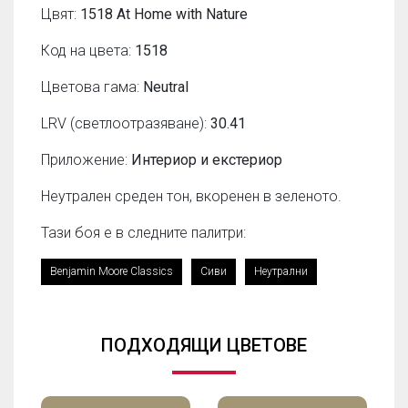
Цвят:
1518 At Home with Nature
Код на цвета:
1518
Цветова гама:
Neutral
LRV (светлоотразяване):
30.41
Приложение:
Интериор и екстериор
Неутрален среден тон, вкоренен в зеленото.
Тази боя е в следните палитри:
Benjamin Moore Classics
Сиви
Неутрални
ПОДХОДЯЩИ ЦВЕТОВЕ