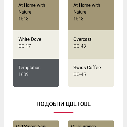
At Home with
At Home with
Nature
Nature
1518
1518
White Dove
Overcast
OC-17
OC-43
Temptation
Swiss Coffee
1609
OC-45
ПОДОБНИ ЦВЕТОВЕ
Old Salem Gray
Olive Branch