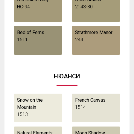
HC-94
2143-30
Bed of Ferns
Strathmore Manor
1511
244
НЮАНСИ
Snow on the
French Canvas
Mountain
1514
1513
Natural Elements
Moon Shadow