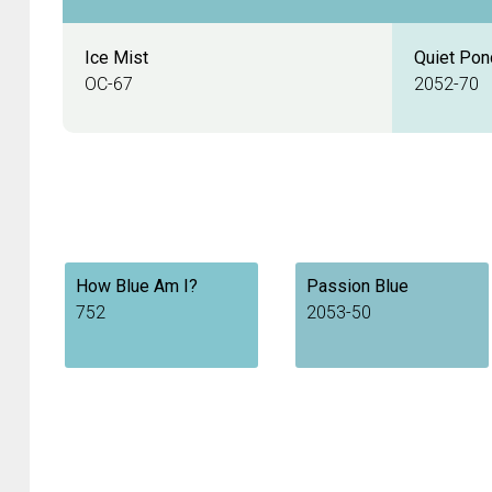
Ice Mist
Quiet Pon
OC-67
2052-70
How Blue Am I?
Passion Blue
752
2053-50