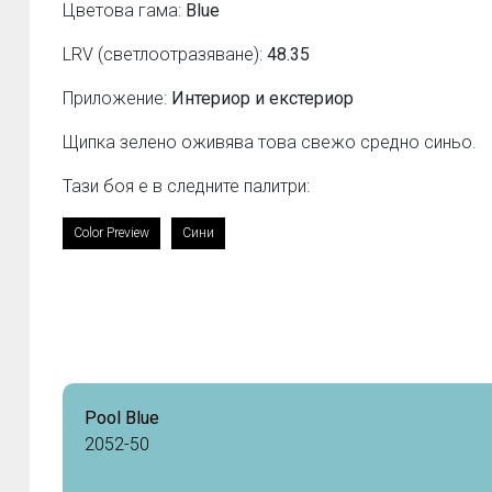
Цветова гама:
Blue
LRV (светлоотразяване):
48.35
Приложение:
Интериор и екстериор
Щипка зелено оживява това свежо средно синьо.
Тази боя е в следните палитри:
Color Preview
Сини
Pool Blue
2052-50