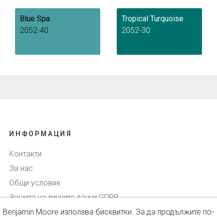
Blue Spa
Tropical Turquoise
2052-40
2052-30
ИНФОРМАЦИЯ
Контакти
За нас
Общи условия
Защита на личните данни GDPR
Benjamin Moore използва бисквитки. За да продължите по-
Доставка и плащане