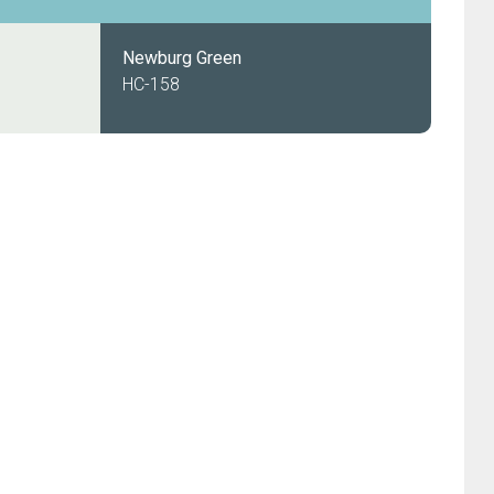
Newburg Green
HC-158