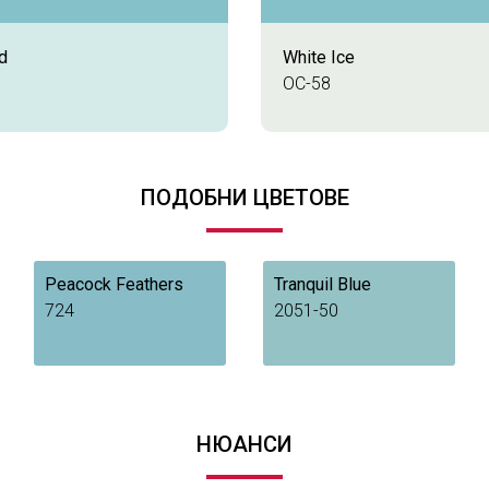
d
White Ice
OC-58
ПОДОБНИ ЦВЕТОВЕ
Peacock Feathers
Tranquil Blue
724
2051-50
НЮАНСИ