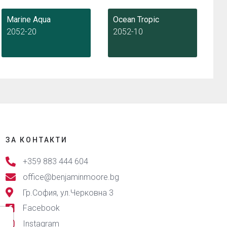
Marine Aqua
Ocean Tropic
2052-20
2052-10
ЗА КОНТАКТИ
+359 883 444 604
office@benjaminmoore.bg
Гр.София, ул.Черковна 3
Facebook
Instagram