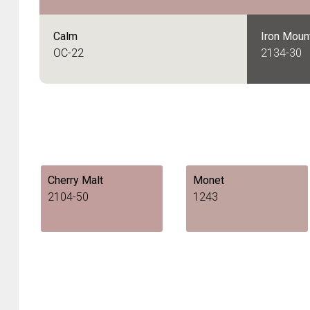
Calm
Iron Moun
OC-22
2134-30
Cherry Malt
Monet
2104-50
1243