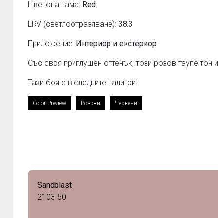
Цветова гама:
Red
LRV (светлоотразяване):
38.3
Приложение:
Интериор и екстериор
Със своя приглушен оттенък, този розов таупе тон 
Тази боя е в следните палитри:
Color Preview
Розови
Червени
Sandblast
2103-50