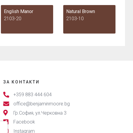
English Manor
Natural Brown
2103-20
2103-10
ЗА КОНТАКТИ
+359 883 444 604
office@benjaminmoore.bg
Гр.София, ул.Черковна 3
Facebook
Instagram