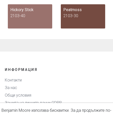
Hickory Stick
Peatmoss
2103-40
2103-30
ИНФОРМАЦИЯ
Контакти
За нас
Общи условия
Защита на личните данни GDPR
Benjamin Moore използва бисквитки. За да продължите по-
Доставка и плащане