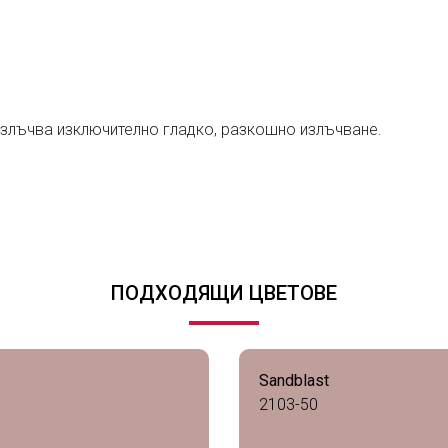
излъчва изключително гладко, разкошно излъчване.
ПОДХОДЯЩИ ЦВЕТОВЕ
Sandblast
2103-50