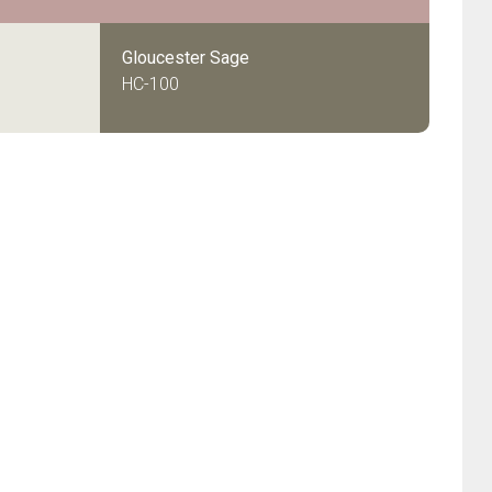
Gloucester Sage
HC-100