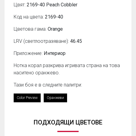
Цвят:
2169-40 Peach Cobbler
Код на цвета:
2169-40
Цветова гама:
Orange
LRV (светлоотразяване):
46.45
Приложение:
Интериор
Нотка корал разкрива игривата страна на това
наситено оранжево.
Тази боя е в следните палитри:
Color Preview
Оранжеви
ПОДХОДЯЩИ ЦВЕТОВЕ