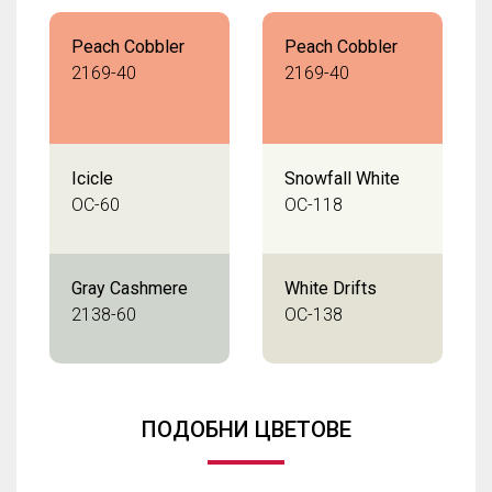
Peach Cobbler
Peach Cobbler
2169-40
2169-40
Icicle
Snowfall White
OC-60
OC-118
Gray Cashmere
White Drifts
2138-60
OC-138
ПОДОБНИ ЦВЕТОВЕ