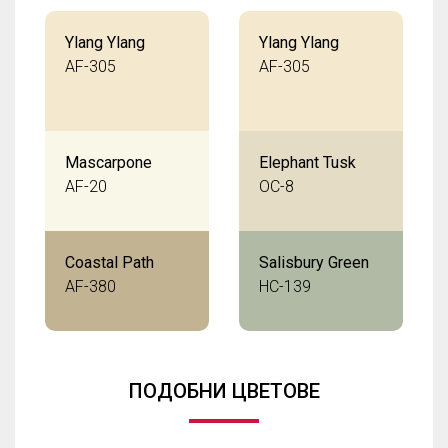
Ylang Ylang
Ylang Ylang
AF-305
AF-305
Mascarpone
Elephant Tusk
AF-20
OC-8
Coastal Path
Salisbury Green
AF-380
HC-139
ПОДОБНИ ЦВЕТОВЕ