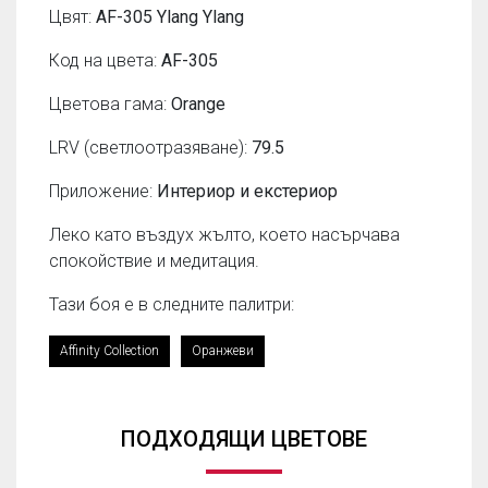
Цвят:
AF-305 Ylang Ylang
Код на цвета:
AF-305
Цветова гама:
Orange
LRV (светлоотразяване):
79.5
Приложение:
Интериор и екстериор
Леко като въздух жълто, което насърчава
спокойствие и медитация.
Тази боя е в следните палитри:
Affinity Collection
Оранжеви
ПОДХОДЯЩИ ЦВЕТОВЕ