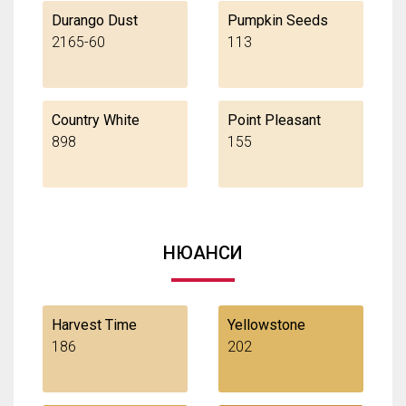
Durango Dust
Pumpkin Seeds
2165-60
113
Country White
Point Pleasant
898
155
НЮАНСИ
Harvest Time
Yellowstone
186
202